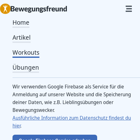
Home
Laufschule in den
Artikel
Steigerungslauf
Workouts
Von
Caro
Übungen
Laufe dich kurz ein (10 bis 15 Minuten) und such dir
Wir verwenden Google Firebase als Service für die
dann eine möglichst gerade und ebene Strecke. Schau,
Anmeldung auf unserer Website und die Speicherung
dass sie mindestens 100m lang ist. Die Übungen aus
deiner Daten, wie z.B. Lieblingsübungen oder
der Laufschule solltest du über eine Strecke von 20
Bewegungswecker.
Ausführliche Information zum Datenschutz findest du
bis 30m durchführen.
hier
.
Du Startest mit der Übung und gehst direkt in einen