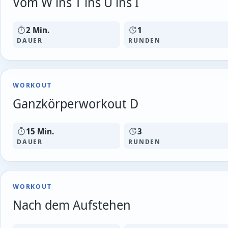
Vom W ins T ins U ins I
2 Min.
1
DAUER
RUNDEN
WORKOUT
Ganzkörperworkout D
15 Min.
3
DAUER
RUNDEN
WORKOUT
Nach dem Aufstehen