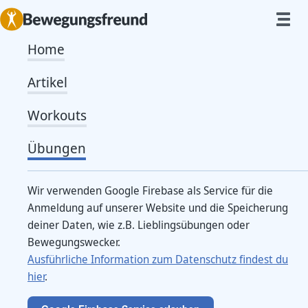
Home
Trizeps in Seitlage
Artikel
Workouts
Von
Caro
Ausgangsposition
Übungen
Lege dich seitlich auf eine Matte
Wir verwenden Google Firebase als Service für die
Strecke deinen unteren Arm nach vorne aus
Anmeldung auf unserer Website und die Speicherung
deiner Daten, wie z.B. Lieblingsübungen oder
Stütze deinen oberen Arm vor deinem Körper so
Bewegungswecker.
Ausführliche Information zum Datenschutz findest du
auf, dass deine Finger zu deinem Kopf zeigen
hier
.
Dein Ellenbogen zeigt zu deinen Füßen