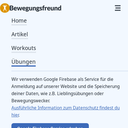
Home
Vierfüßlerstand – Hüfte kreisen
Artikel
Workouts
Von
Caro
Ausgangsposition
Übungen
Komme in den
Vierfüßlerstand
Wir verwenden Google Firebase als Service für die
Ausführung
Anmeldung auf unserer Website und die Speicherung
deiner Daten, wie z.B. Lieblingsübungen oder
Lasse deinen Schultergürtel stabil
Bewegungswecker.
Ausführliche Information zum Datenschutz findest du
Versuche nur mit der Hüfte zu kreisen
hier
.