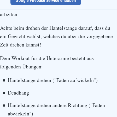
Google Firebase Service erlauben
Workout dabei helfen an dieser Schwachstelle zur
arbeiten.
Achte beim drehen der Hantelstange darauf, dass du
ein Gewicht wählst, welches du über die vorgegebene
Zeit drehen kannst!
Dein Workout für die Unterarme besteht aus
folgenden Übungen:
Hantelstange drehen ("Faden aufwickeln'')
Deadhang
Hantelstange drehen andere Richtung ("Faden
abwickeln")