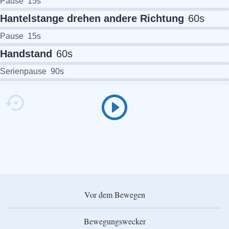
Pause
15
s
Hantelstange drehen andere Richtung
60
s
Pause
15
s
Handstand
60
s
Serienpause
90
s
Vor dem Bewegen
Bewegungswecker