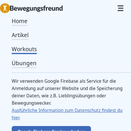
Home
Unterarm-Workout
Artikel
Workouts
Von
Caro
Mit diesem Workout trainierst du speziell deine
Übungen
Unterarmmuskulatur. Das kann durchaus wichtig für
das Bouldern sein. Aber auch wenn du viel am
Wir verwenden Google Firebase als Service für die
Anmeldung auf unserer Website und die Speicherung
Schreibtisch sitzt und die Maus und Tastatur bedienst.
deiner Daten, wie z.B. Lieblingsübungen oder
Wenn du viel mit Gewichten z.B. einer Langhantel
Bewegungswecker.
trainierst kann es durchaus vorkommen, dass deine
Ausführliche Information zum Datenschutz findest du
hier
.
Griffkraft bei der ein oder anderen Übung zum
limitierenden Faktor wird. Dann kann dir dieses